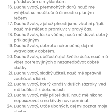
představám a myšlenkám.
Duchu Svatý, přemnohých darů, nauč mě
vyhýbat se neužitečné činnosti a planým
řečem.
Duchu Svatý, z jehož plnosti jsme všichni přijali,
nauč mě mlčet a promluvit v pravý čas.
Duchu Svatý, lásko věčná, nauč mě dávat dobrý
příklad jiným.
Duchu Svatý, dobroto nekonečná, dej mi
vytrvalost v dobrém.
Duchu Svatý, obšťastňující Světlo duše, nauč mě
vidět potřeby jiných a nezanedbávat dobré
skutky.
Duchu Svatý, sladký učiteli, nauč mě správně
zacházet s lidmi.
Duchu Svatý, který konáš v duších zázraky, veď
mě bdělostí k dokonalosti.
Duchu Svatý, milý příteli duší, nauč mě nikoho
neposuzovat a na křivdy nevzpomínat.
Duchu Svatý, Otče ubohých, dej mi poznat moje
chyby.