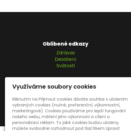
Oblíbené odkazy
Zdrávas
Desatero
Svátosti
Využíváme soubory cookies
© 2026
|
Mapa webu
Kliknutím na Přijmout cookies dáváte souhlas s uložením
vybraných cookies (nutné, preferenční, výkonnostní,
inPage
–
webové stránky
s AI,
doména
a
webhosting
marketingové). Cookies používáme pro lepší fungování
našeho webu, měření jeho výkonnosti a cílení a
u jediného 5★ registrátora v ČR
personalizaci reklam. To jaké cookies budou uloženy,
můžete svobodně rozhodnout pod tlačítkem Upravit