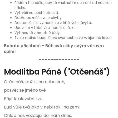
Přidám ti anděla, aby tě vnuknutím ochránil od nástrah
hříchu.
Vytrváš na cestě ctnosti.
Dobře poznáš svoje chyby.
Dostaneš sílu vymanit se z hříšných návyků.
Upevním v tobě víru, naději a lásku.
Vytrhnu tě z hmotné bídy.
Tvoje rodina bude žít ve svornosti a ve vzájemné lásce.
Bohaté přislíbení - Bůh své sliby svým věrným
splní!
--------------
Modlitba Páně ("Otčenáš")
Otče náš, jenž jsi na nebesích,
posvěť se jméno tvé.
Přijď království tvé.
Buď vůle tvá jako v nebi tak i na zemi.
Chléb náš vezdejší dej nám dnes.