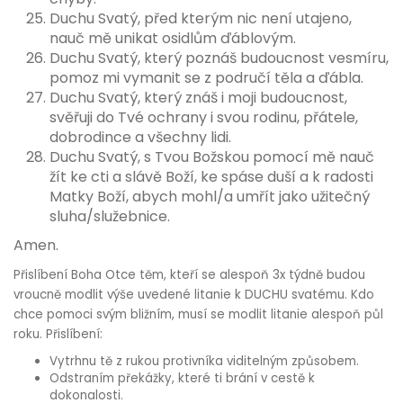
Duchu Svatý, před kterým nic není utajeno,
nauč mě unikat osidlům ďáblovým.
Duchu Svatý, který poznáš budoucnost vesmíru,
pomoz mi vymanit se z područí těla a ďábla.
Duchu Svatý, který znáš i moji budoucnost,
svěřuji do Tvé ochrany i svou rodinu, přátele,
dobrodince a všechny lidi.
Duchu Svatý, s Tvou Božskou pomocí mě nauč
žít ke cti a slávě Boží, ke spáse duší a k radosti
Matky Boží, abych mohl/a umřít jako užitečný
sluha/služebnice.
Amen.
Přislíbení Boha Otce těm, kteří se alespoň 3x týdně budou
vroucně modlit výše uvedené litanie k DUCHU svatému. Kdo
chce pomoci svým bližním, musí se modlit litanie alespoň půl
roku. Přislíbení:
Vytrhnu tě z rukou protivníka viditelným způsobem.
Odstraním překážky, které ti brání v cestě k
dokonalosti.