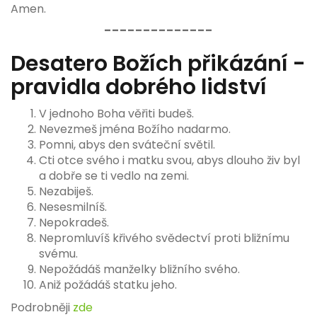
Amen.
--------------
Desatero Božích přikázání -
pravidla dobrého lidství
V jednoho Boha věřiti budeš.
Nevezmeš jména Božího nadarmo.
Pomni, abys den sváteční světil.
Cti otce svého i matku svou, abys dlouho živ byl
a dobře se ti vedlo na zemi.
Nezabiješ.
Nesesmilníš.
Nepokradeš.
Nepromluvíš křivého svědectví proti bližnímu
svému.
Nepožádáš manželky bližního svého.
Aniž požádáš statku jeho.
Podrobněji
zde