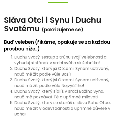
Sláva Otci i Synu i Duchu
Svatému
(pokřižujeme se)
Buď veleben (říkáme, opakuje se za každou
prosbou níže..)
Duchu Svatý, sestup z trůnu svojí velebnosti a
vybuduj si stánek v srdci svého služebníka!
Duchu Svatý, který jsi Otcem i Synem uctívaný,
nauč mě žít podle vůle Boží!
Duchu Svatý, který jsi Otcem i Synem uctívaný,
nauč mě žít podle vůle Nejvyššího!
Duchu Svatý, který sídlíš v srdci Božího Syna,
nauč mě poznávat Tě a upřímně milovat!
Duchu Svatý, který se staráš o slávu Boha Otce,
nauč mě žít v odevzdanosti a upřímné důvěře v
Boha!