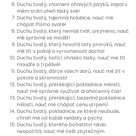
Duchu Svatý, znamení ohnivých jazyků, zapal v
mém srdci oheň lásky své!
Duchu Svatý, tajemná holubice, nauč mě
chápat Písmo svaté!
Duchu Svatý, který nemáš tvář, ani jméno, nauč
mě správně se modlit!
Duchu Svatý, který hovoříš ústy proroků, nauč
mě žít v pokoji a vyrovnanosti ducha!
Duchu Svatý, hořící ohnisko lásky, nauč mě žít
moudře a trpělivě!
Duchu Svatý, dárce všech darů, nauč mě žít v
pokoře a skromnosti!
Duchu Svatý, přetékající pokladnice milostí,
nauč mě správně využívat drahocenný čas!
Duchu Svatý, přetékající, bezedná pokladnice
milostí, nauč mě chápat cenu utrpení!
Duchu Svatý, pokladnice, ze které neubude,
chraň mě od každé nelásky a pýchy.
Duchu Svatý, kterého bohatství nikdo
nespočítá, nauč mě čelit zbytečným